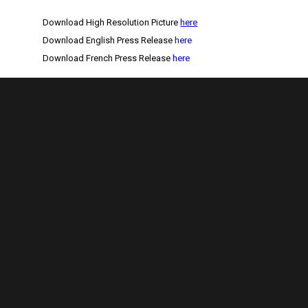
Download High Resolution Picture
here
Download English Press Release
here
Download French Press Release
here
The Caribbean Foiling Championships will celebrate its
second
edition in 2021. This new and innovative event
will offer three days of racing for professional as well as
leisure kite-, wind- and wingfoilers! With trade winds,
crystal clear waters and an everyday sunshine, this island
paradise is the perfect setting for this one-of-a- kind event.
Come and join the biggest kite- & windfoiling event in the
Caribbean!